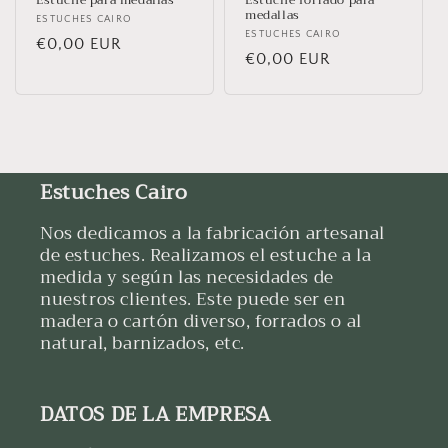
:
Estuche para medallas
Estuche forrado para
medallas
Proveedor:
ESTUCHES CAIRO
Proveedor:
ESTUCHES CAIRO
Precio
€0,00 EUR
Precio
€0,00 EUR
habitual
habitual
Estuches Cairo
Nos dedicamos a la fabricación artesanal
de estuches. Realizamos el estuche a la
medida y según las necesidades de
nuestros clientes. Este puede ser en
madera o cartón diverso, forrados o al
natural, barnizados, etc.
DATOS DE LA EMPRESA